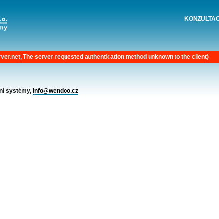
KONZULTAC
er.net, The server requested authentication method unknown to the client)
ní systémy,
info@wendoo.cz