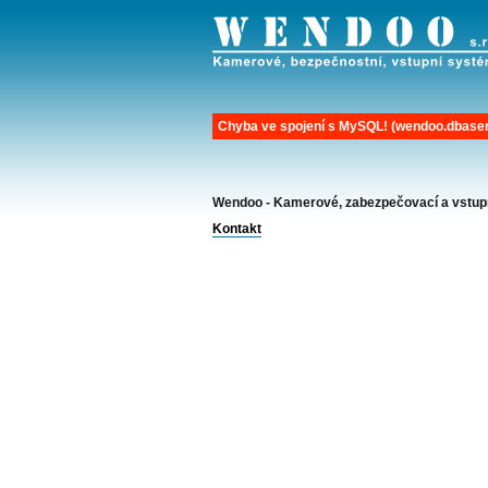
Chyba ve spojení s MySQL! (wendoo.dbaserv
Wendoo - Kamerové, zabezpečovací a vstup
Kontakt